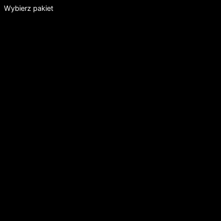
Wybierz pakiet
Pakiet Arena VR
DLA DZIECI 12+LAT
600ZŁ
/2 GODZ
DO 10 OSÓB(+40ZŁ ZA KOLEJNĄ
OSOBĘ)