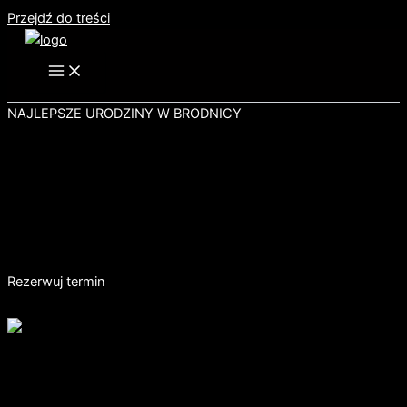
Przejdź do treści
NAJLEPSZE URODZINY W BRODNICY
Przenieś urodziny
W inny wymiar
Zapewnij swojemu dziecku niezapomniane emocje w
świecie wirtualnej rzeczywistości. Nowoczesny
sprzęt, wiele gier i profesjonalna opieka animatorów.
Rezerwuj termin
NASZE ATRAKCJE
Okulary VR
Wiele gier do wyboru, od gier zręcznościowych, symulatorów,