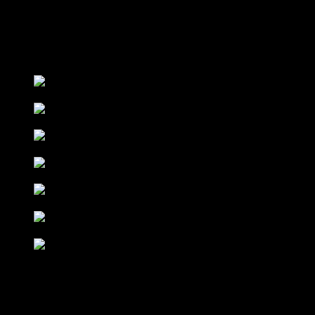
Zaproś na imprezę niezapomnianego gościa, który zabawi
uczestników i zrobi pamiątkowe zdjęcia!
GALERIA ZDJĘĆ