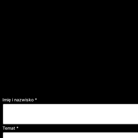
Wymagana wcześniejsza rezerwacja
Imię i nazwisko
*
Adres
Temat
*
i