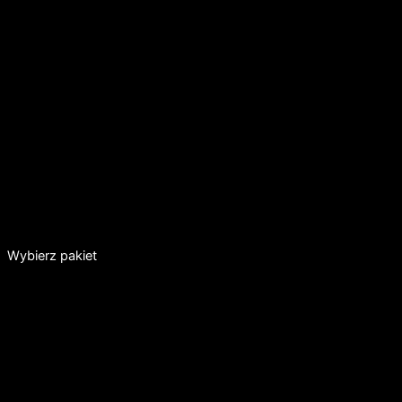
Cymbergaj i piłkarzyki
Wybierz pakiet
Pakiet Malucha
DLA DZIECI 4-6LAT
250ZŁ
/1 GODZ