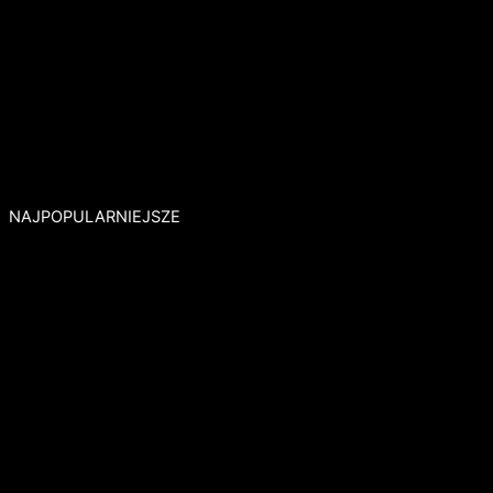
specjalnym boisku. Rocket League w
rzeczywistości!
Retro Arcade
Pozwala przenieść się w lata 90 i zagrać w klasyki
WYBIERZ PAKIET
NAJPOPULARNIEJSZE
Pakiet Standard
DLA DZIECI 7-12LAT
400ZŁ
/2 GODZ
DO 10 OSÓB(+40ZŁ ZA KOLEJNĄ
OSOBĘ)