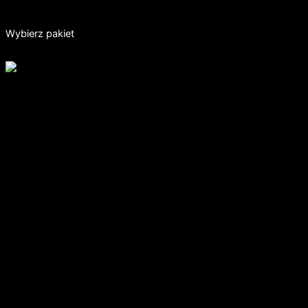
Krótki seans VR
Wybierz pakiet
DODATKOWE ATRAKCJE
Fotobudka 360
100zł
Uwiecznij wspomnienia w 360 stopniach!
Fotobudka klasyczna
100zł
Uwiecznij wspomnienia na papierze! (Max 2zdj. na osobę)
Robopies
150zł